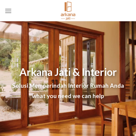
Skip
to
content
Arkana Jati & Interior
Solusi Memperindah Interior Rumah Anda
what you need we can help