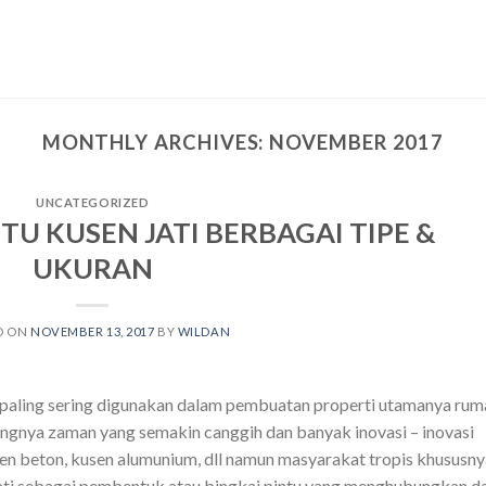
MONTHLY ARCHIVES:
NOVEMBER 2017
UNCATEGORIZED
U KUSEN JATI BERBAGAI TIPE &
UKURAN
D ON
NOVEMBER 13, 2017
BY
WILDAN
g paling sering digunakan dalam pembuatan properti utamanya rum
ngnya zaman yang semakin canggih dan banyak inovasi – inovasi
sen beton, kusen alumunium, dll namun masyarakat tropis khususny
ati sebagai pembentuk atau bingkai pintu yang menghubungkan d