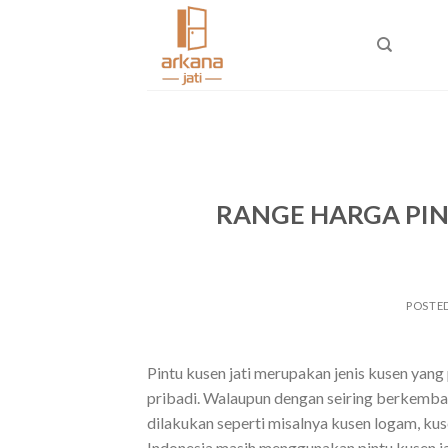
Skip
to
content
RANGE HARGA PINT
POSTE
Pintu kusen jati merupakan jenis kusen yan
pribadi. Walaupun dengan seiring berkemba
dilakukan seperti misalnya kusen logam, ku
Indonesia masih menggunakan pintu kusen j