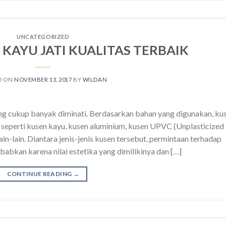
UNCATEGORIZED
KAYU JATI KUALITAS TERBAIK
D ON
NOVEMBER 13, 2017
BY
WILDAN
ang cukup banyak diminati. Berdasarkan bahan yang digunakan, ku
s seperti kusen kayu, kusen aluminium, kusen UPVC (Unplasticized
lain-lain. Diantara jenis-jenis kusen tersebut, permintaan terhadap
ebabkan karena nilai estetika yang dimilikinya dan […]
CONTINUE READING
→