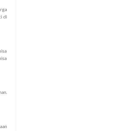
rga
i di
bisa
bisa
nan.
kaan