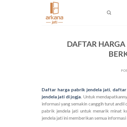
Skip
to
content
DAFTAR HARGA 
BERK
PO
Daftar harga pabrik jendela jati
,
daftar
jendela jati di jogja
.
Untuk mendapatkannya
informasi yang semakin canggih turut andil 
pabrik jendela jati untuk menarik minat
jendela jati ini memberikan semua informasi