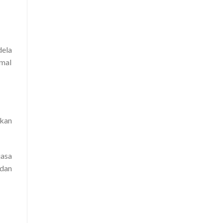
dela
imal
akan
jasa
dan