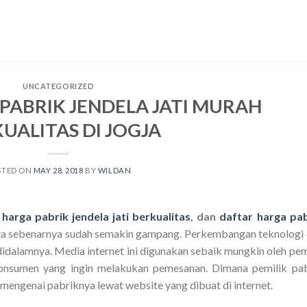
UNCATEGORIZED
PABRIK JENDELA JATI MURAH
UALITAS DI JOGJA
STED ON
MAY 28, 2018
BY
WILDAN
 harga pabrik jendela jati berkualitas
, dan
daftar harga pab
 sebenarnya sudah semakin gampang. Perkembangan teknologi
didalamnya. Media internet ini digunakan sebaik mungkin oleh pem
 konsumen yang ingin melakukan pemesanan. Dimana pemilik pa
 mengenai pabriknya lewat website yang dibuat di internet.