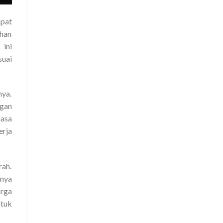
pat
ihan
 ini
suai
nya.
ngan
jasa
erja
rah.
nya
arga
ntuk