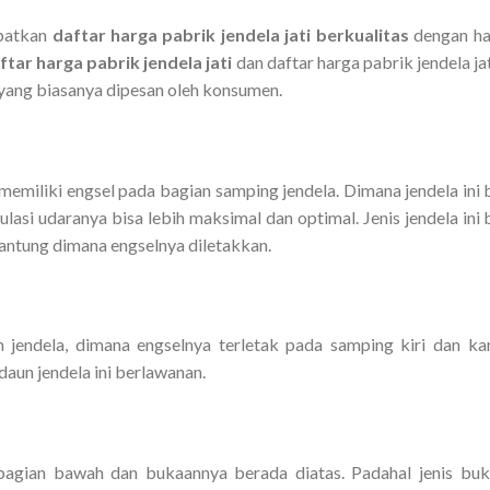
apatkan
daftar harga pabrik jendela jati berkualitas
dengan ha
ftar harga pabrik jendela jati
dan daftar harga pabrik jendela jat
a yang biasanya dipesan oleh konsumen.
memiliki engsel pada bagian samping jendela. Dimana jendela ini 
lasi udaranya bisa lebih maksimal dan optimal. Jenis jendela ini 
antung dimana engselnya diletakkan.
un jendela, dimana engselnya terletak pada samping kiri dan ka
aun jendela ini berlawanan.
 dibagian bawah dan bukaannya berada diatas. Padahal jenis bu