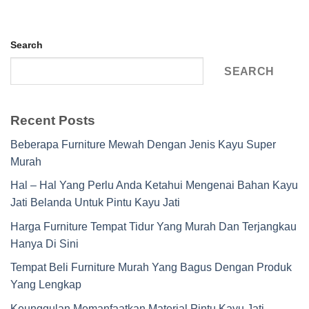
Search
SEARCH
Recent Posts
Beberapa Furniture Mewah Dengan Jenis Kayu Super
Murah
Hal – Hal Yang Perlu Anda Ketahui Mengenai Bahan Kayu
Jati Belanda Untuk Pintu Kayu Jati
Harga Furniture Tempat Tidur Yang Murah Dan Terjangkau
Hanya Di Sini
Tempat Beli Furniture Murah Yang Bagus Dengan Produk
Yang Lengkap
Keunggulan Memanfaatkan Material Pintu Kayu Jati