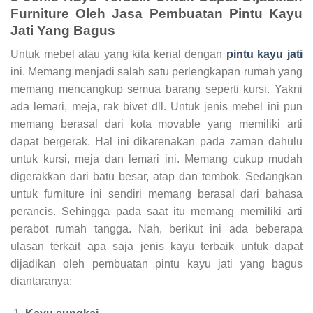
Furniture Oleh Jasa Pembuatan Pintu Kayu
Jati Yang Bagus
Untuk mebel atau yang kita kenal dengan
pintu kayu jati
ini. Memang menjadi salah satu perlengkapan rumah yang
memang mencangkup semua barang seperti kursi. Yakni
ada lemari, meja, rak bivet dll. Untuk jenis mebel ini pun
memang berasal dari kota movable yang memiliki arti
dapat bergerak. Hal ini dikarenakan pada zaman dahulu
untuk kursi, meja dan lemari ini. Memang cukup mudah
digerakkan dari batu besar, atap dan tembok. Sedangkan
untuk furniture ini sendiri memang berasal dari bahasa
perancis. Sehingga pada saat itu memang memiliki arti
perabot rumah tangga. Nah, berikut ini ada beberapa
ulasan terkait apa saja jenis kayu terbaik untuk dapat
dijadikan oleh pembuatan pintu kayu jati yang bagus
diantaranya: