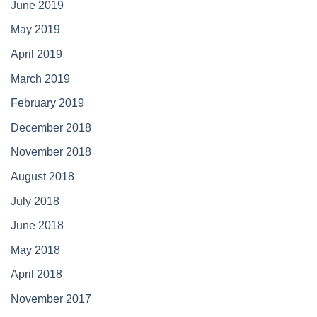
June 2019
May 2019
April 2019
March 2019
February 2019
December 2018
November 2018
August 2018
July 2018
June 2018
May 2018
April 2018
November 2017