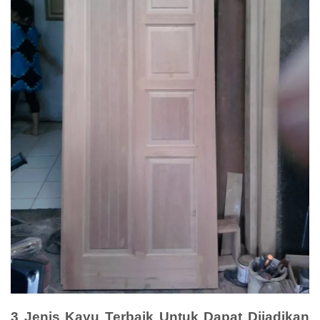
3 Jenis Kayu Terbaik Untuk Dapat Dijadikan