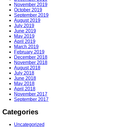
November 2019
October 2019
September 2019
August 2019
July 2019
June 2019
May 2019
April 2019
March 2019
February 2019
December 2018
November 2018
August 2018
July 2018
June 2018
May 2018
April 2018
November 2017
September 2017
Categories
Uncategorized