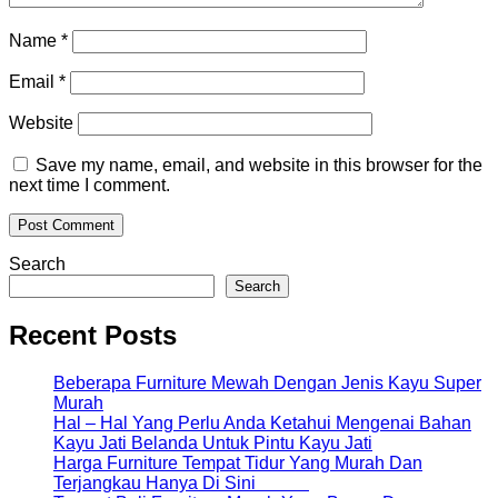
Name
*
Email
*
Website
Save my name, email, and website in this browser for the
next time I comment.
Search
Search
Recent Posts
Beberapa Furniture Mewah Dengan Jenis Kayu Super
Murah
Hal – Hal Yang Perlu Anda Ketahui Mengenai Bahan
Kayu Jati Belanda Untuk Pintu Kayu Jati
Harga Furniture Tempat Tidur Yang Murah Dan
Terjangkau Hanya Di Sini