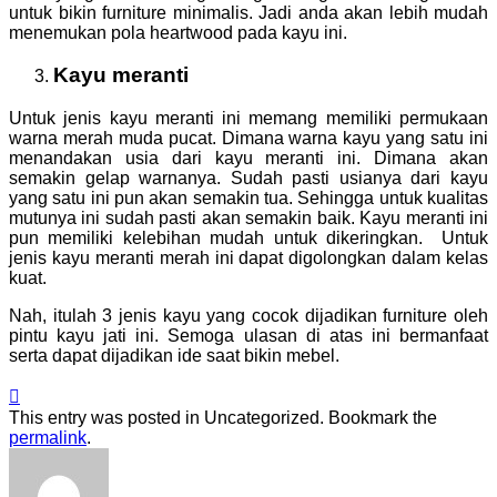
untuk bikin furniture minimalis. Jadi anda akan lebih mudah
menemukan pola heartwood pada kayu ini.
Kayu meranti
Untuk jenis kayu meranti ini memang memiliki permukaan
warna merah muda pucat. Dimana warna kayu yang satu ini
menandakan usia dari kayu meranti ini. Dimana akan
semakin gelap warnanya. Sudah pasti usianya dari kayu
yang satu ini pun akan semakin tua. Sehingga untuk kualitas
mutunya ini sudah pasti akan semakin baik. Kayu meranti ini
pun memiliki kelebihan mudah untuk dikeringkan. Untuk
jenis kayu meranti merah ini dapat digolongkan dalam kelas
kuat.
Nah, itulah 3 jenis kayu yang cocok dijadikan furniture oleh
pintu kayu jati ini. Semoga ulasan di atas ini bermanfaat
serta dapat dijadikan ide saat bikin mebel.
This entry was posted in Uncategorized. Bookmark the
permalink
.