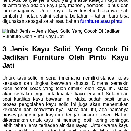
lain. Ada banyak jenis kayu yang masuk kategori kayu solid
di antaranya adalah kayu jati, mahoni, trembesi, pinus dan
lain sebagainya. Untuk kayu – kayu tersebut biasanya telah
tumbuh di hutan, yakni selama bertahun – tahun baru bisa
digunakan sebagai salah satu bahan
furniture atau pintu
.
3 Jenis Kayu Solid Yang Cocok Di
Jadikan Furniture Oleh Pintu Kayu
Jati
Untuk kayu solid ini sendiri memang memiliki standar kelas
kekuatan dan tingkat keawetan khusus. Dimana semakin
kecil nomor kelas yang telah dimiliki oleh kayu ini. Maka
akan semakin tinggi pula kualitas kayu tersebut. Selain dari
segi kualitas kayu bawaan ini. Maka sudah pasti untuk
proses pengolahan kayu solid ini juga akan menentukan
kekuatan dan keawetan nya. Maka dari itu, ada namanya
proses pengeringan kayu ini dengan acara di oven. Hal ini
dikarenakan untuk kayu ini memang lebih kering sehingga
lebih tahan lama terhadap air dan rayap. Untuk warna kayu
yang dimiliki ini akan terlihat lebih menarik. Maka dari itu