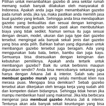
Pilihan untuk menambahkan gazebo di area sekitar rumah
memang sudah banyak dilakukan oleh masyarakat di
Indonesia. Apakah anda juga ingin menambahkan gazebo
pada rumah anda. jika iya, maka pastikan anda memilih jasa
buat gazebo yang terbaik. Sehingga anda bisa mendapatkan
gazebo yang berkualitas dan sesuai dengan keinginan.
Untuk membuat gazebo sendiri pasti akan membutuhkan
biaya yang tidak sedikit. Namun semua itu juga sesuai
dengan desain, model, ukuran dan juga type dari gazebo
tersebut. mengingat ada banyak sekali jenis dari gazebo
yang bisa anda pilih. Bahkan bahan yang digunakan untuk
membangun gazebo tersebut juga beragam. Ada yang
menggunakan batu bata, beton, bambu dan juga kayu.
Semuanya bisa disesuaikan dengan keinginan dan
kebutuhan pemiliknya. Apakah anda tertarik untuk
membangun gazebo? Baik itu untuk berbisnis maupun
digunakan sendiri? Anda bisa mencobanya sekarang juga
hanya dengan Arkana Jati & interior. Salah satu jasa
membuat gazebo murah
yang selalu membuat klien nya
merasa puas. Mengapa bisa demikian? Sebab gazebo
tersebut akan dikerjakan oleh tenaga kerja yang sudah ahli
dan kompeten dalam bidangnya. Sehingga tidak heran jika
mampu memberikan hasil yang maksimal. Jika kita berbicara
mengenai jasa
membuat gazebo
Arkana Jati & interior.
Tentunya akan ada banyak sekali keuntungan yang bisa