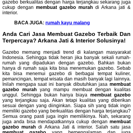
gazebo berkualitas dengan harga terjangkau sekarang juga
cukup dengan
membuat gazebo murah
di Arkana jati &
interior.
BACA JUGA:
rumah kayu malang
Anda Cari Jasa
Membuat Gazebo
Terbaik Dan
Terpercaya? Arkana Jati & Interior Solusinya!
Gazebo memang menjadi trend di kalangan masyarakat
Indonesia. Sehingga tidak heran jika banyak sekali rumah-
rumah yang dipadukan dengan gazebo. Bahkan bukan
hanya di rumah saja kita bisa menemukan gazebo. Sebab
kita bisa menemui gazebo di berbagai tempat kuliner,
pemancingan, tempat wisata dan masih banyak lagi lainnya.
Inilah mengapa saat ini banyak dibutuhkan jasa
membuat
gazebo murah
yang mampu membuat dengan kualitas
unggul. Sehingga bukan hanya biaya
membuat gazebo
yang terjangkau saja. Akan tetapi kualitas yang diberikan
sesuai dengan yang diinginkan. Siapa sih yang tidak ingin
memiliki gazebo yang berkualitas dengan harga terjangkau?
Semua orang pasti juga ingin memilikinya. Nah, sekarang
juga anda bisa mendapatkannya cukup dengan
membuat
gazebo murah
di Arkana Jati & interior. Salah satu jasa
membuat gazebo
yang berpengalaman dan juga