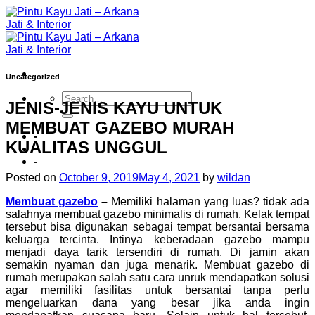
Skip
to
content
Uncategorized
JENIS-JENIS KAYU UNTUK
MEMBUAT GAZEBO MURAH
-
KUALITAS UNGGUL
-
Posted on
October 9, 2019
May 4, 2021
by
wildan
Membuat gazebo
–
Memiliki halaman yang luas? tidak ada
salahnya membuat gazebo minimalis di rumah. Kelak tempat
tersebut bisa digunakan sebagai tempat bersantai bersama
keluarga tercinta. Intinya keberadaan gazebo mampu
menjadi daya tarik tersendiri di rumah. Di jamin akan
semakin nyaman dan juga menarik. Membuat gazebo di
rumah merupakan salah satu cara unruk mendapatkan solusi
agar memiliki fasilitas untuk bersantai tanpa perlu
mengeluarkan dana yang besar jika anda ingin