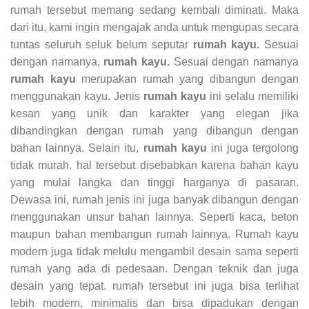
rumah tersebut memang sedang kembali diminati. Maka
dari itu, kami ingin mengajak anda untuk mengupas secara
tuntas seluruh seluk belum seputar
rumah kayu.
Sesuai
dengan namanya,
rumah kayu.
Sesuai dengan namanya
rumah kayu
merupakan rumah yang dibangun dengan
menggunakan kayu. Jenis
rumah kayu
ini selalu memiliki
kesan yang unik dan karakter yang elegan jika
dibandingkan dengan rumah yang dibangun dengan
bahan lainnya. Selain itu,
rumah kayu
ini juga tergolong
tidak murah. hal tersebut disebabkan karena bahan kayu
yang mulai langka dan tinggi harganya di pasaran.
Dewasa ini, rumah jenis ini juga banyak dibangun dengan
menggunakan unsur bahan lainnya. Seperti kaca, beton
maupun bahan membangun rumah lainnya. Rumah kayu
modern juga tidak melulu mengambil desain sama seperti
rumah yang ada di pedesaan. Dengan teknik dan juga
desain yang tepat. rumah tersebut ini juga bisa terlihat
lebih modern, minimalis dan bisa dipadukan dengan