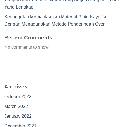
Yang Lengkap
Keunggulan Memanfaatkan Material Pintu Kayu Jati
Dengan Menggunakan Metode Pengeringan Oven
Recent Comments
No comments to show.
Archives
October 2022
March 2022
January 2022
December 2021