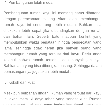
Pembangunan lebih mudah
Pembangunan rumah kayu ini memang harus dibarengi
dengan perencanaan matang. Akan tetapi, membangun
rumah kayu ini cenderung lebih mudah. Bahkan bisa
dilakukan lebih cepat jika dibandingkan dengan rumah
dari bahan lain. Seperti batu maupun konkrit yang
membutuhkan waktu penataan hingga pengecatan yang
lama. sehingga tidak heran jika banyak orang yang
membangun rumah yang terbuat dari kayu. Perlu anda
ketahui bahwa rumah tersebut ada banyak jenisnya.
Bahkan ada yang bisa dibongkar pasang. Sehingga dalam
pemasangannya juga akan lebih mudah.
Kokoh dan kuat
Meskipun berbahan ringan. Rumah yang terbuat dari kayu
ini akan memiliki daya tahan yang sangat kuat. Rumah
yang terbuat dari kayu yang berkualitas tinggi tentu saja