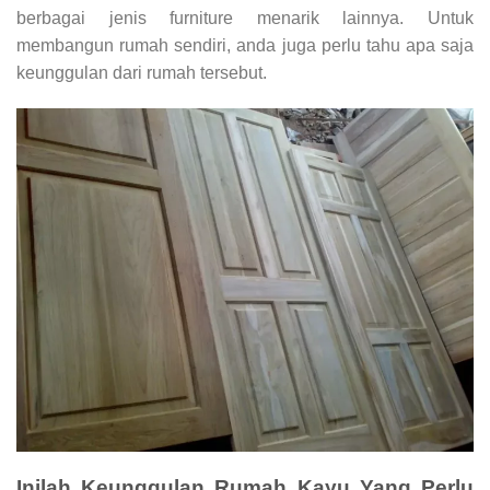
berbagai jenis furniture menarik lainnya. Untuk
membangun rumah sendiri, anda juga perlu tahu apa saja
keunggulan dari rumah tersebut.
Inilah Keunggulan
Rumah Kayu
Yang Perlu