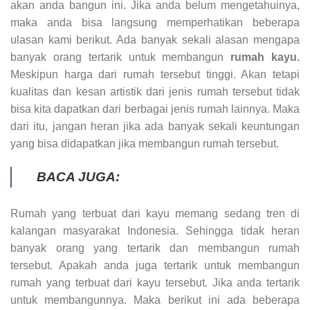
akan anda bangun ini. Jika anda belum mengetahuinya,
maka anda bisa langsung memperhatikan beberapa
ulasan kami berikut. Ada banyak sekali alasan mengapa
banyak orang tertarik untuk membangun
rumah kayu.
Meskipun harga dari rumah tersebut tinggi. Akan tetapi
kualitas dan kesan artistik dari jenis rumah tersebut tidak
bisa kita dapatkan dari berbagai jenis rumah lainnya. Maka
dari itu, jangan heran jika ada banyak sekali keuntungan
yang bisa didapatkan jika membangun rumah tersebut.
BACA JUGA:
Rumah yang terbuat dari kayu memang sedang tren di
kalangan masyarakat Indonesia. Sehingga tidak heran
banyak orang yang tertarik dan membangun rumah
tersebut. Apakah anda juga tertarik untuk membangun
rumah yang terbuat dari kayu tersebut. Jika anda tertarik
untuk membangunnya. Maka berikut ini ada beberapa