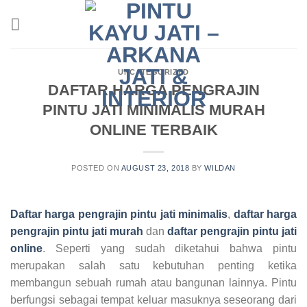
Skip
to
content
UNCATEGORIZED
DAFTAR HARGA PENGRAJIN
PINTU JATI MINIMALIS MURAH
ONLINE TERBAIK
POSTED ON
AUGUST 23, 2018
BY
WILDAN
Daftar harga pengrajin pintu jati minimalis
,
daftar harga
pengrajin pintu jati murah
dan
daftar pengrajin pintu jati
online
. Seperti yang sudah diketahui bahwa pintu
merupakan salah satu kebutuhan penting ketika
membangun sebuah rumah atau bangunan lainnya. Pintu
berfungsi sebagai tempat keluar masuknya seseorang dari