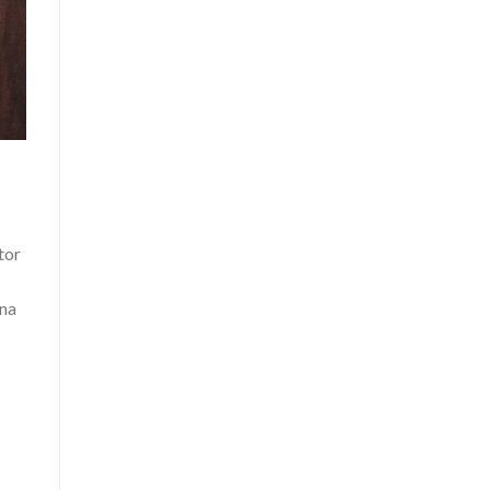
tor
ena