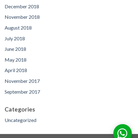
December 2018
November 2018
August 2018
July 2018
June 2018
May 2018
April 2018
November 2017
September 2017
Categories
Uncategorized