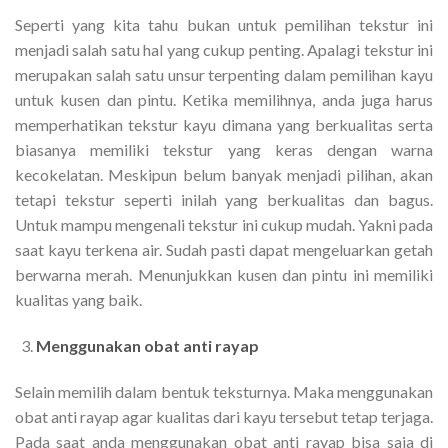
Seperti yang kita tahu bukan untuk pemilihan tekstur ini
menjadi salah satu hal yang cukup penting. Apalagi tekstur ini
merupakan salah satu unsur terpenting dalam pemilihan kayu
untuk kusen dan pintu. Ketika memilihnya, anda juga harus
memperhatikan tekstur kayu dimana yang berkualitas serta
biasanya memiliki tekstur yang keras dengan warna
kecokelatan. Meskipun belum banyak menjadi pilihan, akan
tetapi tekstur seperti inilah yang berkualitas dan bagus.
Untuk mampu mengenali tekstur ini cukup mudah. Yakni pada
saat kayu terkena air. Sudah pasti dapat mengeluarkan getah
berwarna merah. Menunjukkan kusen dan pintu ini memiliki
kualitas yang baik.
Menggunakan obat anti rayap
Selain memilih dalam bentuk teksturnya. Maka menggunakan
obat anti rayap agar kualitas dari kayu tersebut tetap terjaga.
Pada saat anda menggunakan obat anti rayap bisa saja di