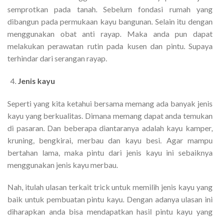
semprotkan pada tanah. Sebelum fondasi rumah yang
dibangun pada permukaan kayu bangunan. Selain itu dengan
menggunakan obat anti rayap. Maka anda pun dapat
melakukan perawatan rutin pada kusen dan pintu. Supaya
terhindar dari serangan rayap.
Jenis kayu
Seperti yang kita ketahui bersama memang ada banyak jenis
kayu yang berkualitas. Dimana memang dapat anda temukan
di pasaran. Dan beberapa diantaranya adalah kayu kamper,
kruning, bengkirai, merbau dan kayu besi. Agar mampu
bertahan lama, maka pintu dari jenis kayu ini sebaiknya
menggunakan jenis kayu merbau.
Nah, itulah ulasan terkait trick untuk memilih jenis kayu yang
baik untuk pembuatan pintu kayu. Dengan adanya ulasan ini
diharapkan anda bisa mendapatkan hasil pintu kayu yang