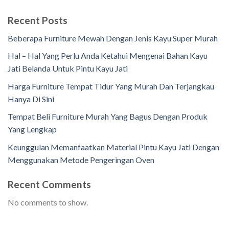
Recent Posts
Beberapa Furniture Mewah Dengan Jenis Kayu Super Murah
Hal – Hal Yang Perlu Anda Ketahui Mengenai Bahan Kayu
Jati Belanda Untuk Pintu Kayu Jati
Harga Furniture Tempat Tidur Yang Murah Dan Terjangkau
Hanya Di Sini
Tempat Beli Furniture Murah Yang Bagus Dengan Produk
Yang Lengkap
Keunggulan Memanfaatkan Material Pintu Kayu Jati Dengan
Menggunakan Metode Pengeringan Oven
Recent Comments
No comments to show.