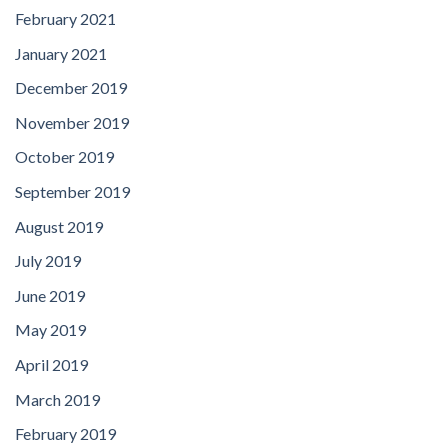
February 2021
January 2021
December 2019
November 2019
October 2019
September 2019
August 2019
July 2019
June 2019
May 2019
April 2019
March 2019
February 2019