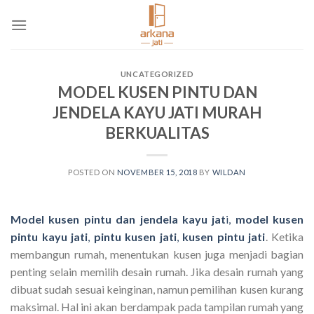
Skip
to
content
UNCATEGORIZED
MODEL KUSEN PINTU DAN
JENDELA KAYU JATI MURAH
BERKUALITAS
POSTED ON
NOVEMBER 15, 2018
BY
WILDAN
Model kusen pintu dan jendela kayu jat
i,
model kusen
pintu kayu jati
,
pintu kusen jati
,
kusen pintu jati
. Ketika
membangun rumah, menentukan kusen juga menjadi bagian
penting selain memilih desain rumah. Jika desain rumah yang
dibuat sudah sesuai keinginan, namun pemilihan kusen kurang
maksimal. Hal ini akan berdampak pada tampilan rumah yang