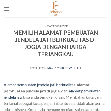
Skip
to
content
UNCATEGORIZED
MEMILIH ALAMAT PEMBUATAN
JENDELA JATI BERKUALITAS DI
JOGJA DENGAN HARGA
TERJANGKAU
POSTED ON
MAY 7, 2018
BY
WILDAN
Alamat pembuatan jendela jati berkualitas
,
alamat
pembuatan jendela jati di jogja
, dan
alamat pembuatan
jendela jati
bisa anda temukan disini. Membahas kota yang
terkenal sebagai kota pelajar ini, tentu saja tidak akan pernah
ada habisnya. Kota jogja memang menjadi salah satu kota