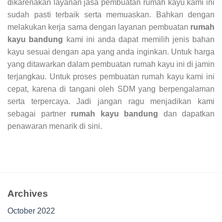
dikarenakan layanan jasa pembuatan rumah kayu kami ini
sudah pasti terbaik serta memuaskan. Bahkan dengan
melakukan kerja sama dengan layanan pembuatan
rumah
kayu bandung
kami ini anda dapat memilih jenis bahan
kayu sesuai dengan apa yang anda inginkan. Untuk harga
yang ditawarkan dalam pembuatan rumah kayu ini di jamin
terjangkau. Untuk proses pembuatan rumah kayu kami ini
cepat, karena di tangani oleh SDM yang berpengalaman
serta terpercaya. Jadi jangan ragu menjadikan kami
sebagai partner
rumah kayu bandung
dan dapatkan
penawaran menarik di sini.
Archives
October 2022