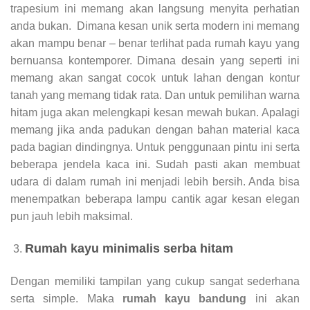
trapesium ini memang akan langsung menyita perhatian
anda bukan. Dimana kesan unik serta modern ini memang
akan mampu benar – benar terlihat pada rumah kayu yang
bernuansa kontemporer. Dimana desain yang seperti ini
memang akan sangat cocok untuk lahan dengan kontur
tanah yang memang tidak rata. Dan untuk pemilihan warna
hitam juga akan melengkapi kesan mewah bukan. Apalagi
memang jika anda padukan dengan bahan material kaca
pada bagian dindingnya. Untuk penggunaan pintu ini serta
beberapa jendela kaca ini. Sudah pasti akan membuat
udara di dalam rumah ini menjadi lebih bersih. Anda bisa
menempatkan beberapa lampu cantik agar kesan elegan
pun jauh lebih maksimal.
Rumah kayu minimalis serba hitam
Dengan memiliki tampilan yang cukup sangat sederhana
serta simple. Maka
rumah kayu bandung
ini akan