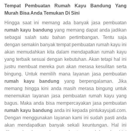
Tempat Pembuatan Rumah Kayu Bandung Yang
Murah Bisa Anda Temukan Di Sini
Hingga saat ini memang ada banyak jasa pembuatan
rumah kayu bandung
yang memang dapat anda jadikan
sebagai salah satu bahan pertimbangan. Tentu saja
dengan semakin banyak tempat pembuatan rumah kayu ini
akan memudahkan kita dalam mendapatkan rumah kayu
yang terbaik sesuai dengan kebutuhan. Akan tetapi hal ini
justru membuat mereka pun akan merasa kesulitan serta
bingung. Untuk memilih mana layanan jasa pembuatan
rumah kayu bandung
yang berpengalaman. Jika
memang hingga kini anda masih merasa bingung untuk
menemukan layanan jasa pembuatan rumah kayu yang
bagus. Maka anda bisa mempercayakan jasa pembuatan
rumah kayu bandung
anda ini kepada pintukayujati.com.
Dengan menggunakan layanan kami ini sudah pasti anda
akan mendapatkan banyak sekali keuntungan. Hal ini