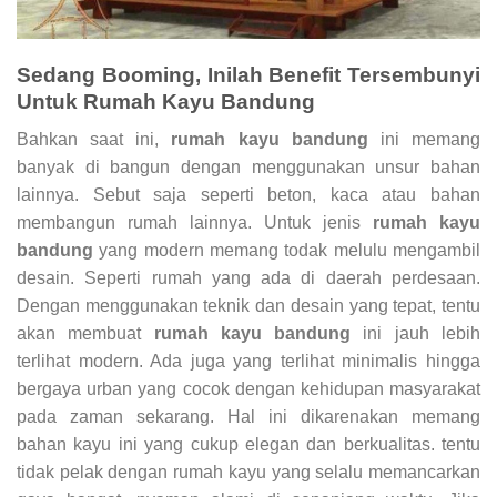
Sedang Booming, Inilah Benefit Tersembunyi
Untuk Rumah Kayu Bandung
Bahkan saat ini,
rumah kayu bandung
ini memang
banyak di bangun dengan menggunakan unsur bahan
lainnya. Sebut saja seperti beton, kaca atau bahan
membangun rumah lainnya. Untuk jenis
rumah kayu
bandung
yang modern memang todak melulu mengambil
desain. Seperti rumah yang ada di daerah perdesaan.
Dengan menggunakan teknik dan desain yang tepat, tentu
akan membuat
rumah kayu bandung
ini jauh lebih
terlihat modern. Ada juga yang terlihat minimalis hingga
bergaya urban yang cocok dengan kehidupan masyarakat
pada zaman sekarang. Hal ini dikarenakan memang
bahan kayu ini yang cukup elegan dan berkualitas. tentu
tidak pelak dengan rumah kayu yang selalu memancarkan