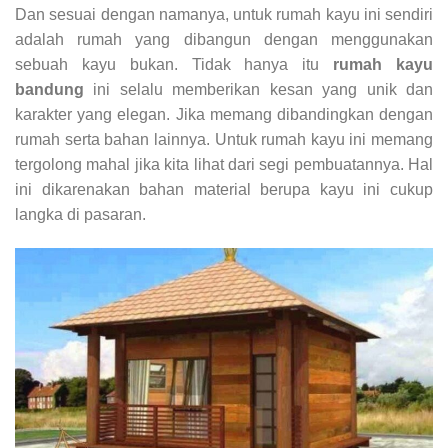
Dan sesuai dengan namanya, untuk rumah kayu ini sendiri
adalah rumah yang dibangun dengan menggunakan
sebuah kayu bukan. Tidak hanya itu
rumah kayu
bandung
ini selalu memberikan kesan yang unik dan
karakter yang elegan. Jika memang dibandingkan dengan
rumah serta bahan lainnya. Untuk rumah kayu ini memang
tergolong mahal jika kita lihat dari segi pembuatannya. Hal
ini dikarenakan bahan material berupa kayu ini cukup
langka di pasaran.