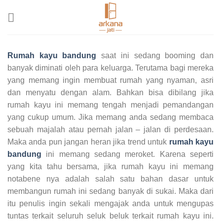
Skip
to
content
Rumah kayu bandung
saat ini sedang booming dan
banyak diminati oleh para keluarga. Terutama bagi mereka
yang memang ingin membuat rumah yang nyaman, asri
dan menyatu dengan alam. Bahkan bisa dibilang jika
rumah kayu ini memang tengah menjadi pemandangan
yang cukup umum. Jika memang anda sedang membaca
sebuah majalah atau pernah jalan – jalan di perdesaan.
Maka anda pun jangan heran jika trend untuk
rumah kayu
bandung
ini memang sedang meroket. Karena seperti
yang kita tahu bersama, jika rumah kayu ini memang
notabene nya adalah salah satu bahan dasar untuk
membangun rumah ini sedang banyak di sukai. Maka dari
itu penulis ingin sekali mengajak anda untuk mengupas
tuntas terkait seluruh seluk beluk terkait rumah kayu ini.