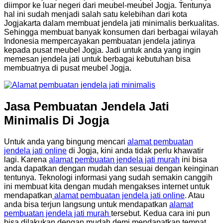
diimpor ke luar negeri dari meubel-meubel Jogja. Tentunya
hal ini sudah menjadi salah satu kelebihan dari kota
Jogjakarta dalam membuat jendela jati minimalis berkualitas.
Sehingga membuat banyak konsumen dari berbagai wilayah
Indonesia mempercayakan pembuatan jendela jatinya
kepada pusat meubel Jogja. Jadi untuk anda yang ingin
memesan jendela jati untuk berbagai kebutuhan bisa
membuatnya di pusat meubel Jogja.
Jasa Pembuatan Jendela Jati
Minimalis Di Jogja
Untuk anda yang bingung mencari
alamat pembuatan
jendela jati online
di Jogja, kini anda tidak perlu khawatir
lagi. Karena
alamat pembuatan jendela jati murah
ini bisa
anda dapatkan dengan mudah dan sesuai dengan keinginan
tentunya. Teknologi informasi yang sudah semakin canggih
ini membuat kita dengan mudah mengakses internet untuk
mendapatkan
alamat pembuatan jendela jati online
. Atau
anda bisa terjun langsung untuk mendapatkan
alamat
pembuatan jendela jati murah
tersebut. Kedua cara ini pun
bisa dilakukan dengan mudah demi mendapatkan tempat