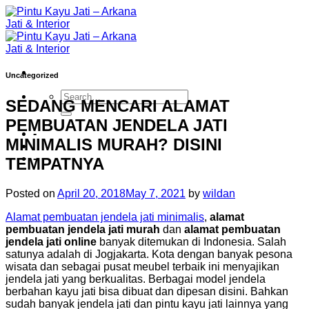
Skip
to
content
Uncategorized
SEDANG MENCARI ALAMAT
PEMBUATAN JENDELA JATI
-
MINIMALIS MURAH? DISINI
-
TEMPATNYA
Posted on
April 20, 2018
May 7, 2021
by
wildan
Alamat pembuatan jendela jati minimalis
,
alamat
pembuatan jendela jati murah
dan
alamat pembuatan
jendela jati online
banyak ditemukan di Indonesia. Salah
satunya adalah di Jogjakarta. Kota dengan banyak pesona
wisata dan sebagai pusat meubel terbaik ini menyajikan
jendela jati yang berkualitas. Berbagai model jendela
berbahan kayu jati bisa dibuat dan dipesan disini. Bahkan
sudah banyak jendela jati dan pintu kayu jati lainnya yang