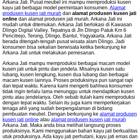
Arkana Jati. Pusat meubel ini mampu memproduksi kusen
kayu jati berbagai model permintaan konsumen.
Alamat
produsen kusen jati murah
dan
alamat produsen kusen jati
online
dan alamat produsen jati murah. Arkana Jati ini
mudah untuk ditemukan. Arkana Jati berlokasi di Kawasan
Dlingo Digital Valley. Tepatnya di Jln Dlingo Patuk Km 6
Pencitrejo, Terong, Dlingo, Bantul, Yogyakarta. Arkana Jati
berada ditengah-tengah pusat wisata alam Dlingo. Jadi
konsumen bisa sekalian berwisata ketika berkunjung ke
Arkana Jati untuk melakukan pemesanan.
Arkana Jati mampu memproduksi berbagai macam model
kusen jati untuk pintu dan jendela. Misalnya kusen satu
lubang, kusen lengkung, kusen dua lubang dan berbagai
macam kusen lainnya. Proses produksinya pun sangat rapi
dan tepat waktu. Karena kami mengerti bahhwa konsumen
tidak ingin terlalu lama menunggu untuk mendaptkan kusen
pintu atau jendelanya. Oleh sebab itulah kami memproduksi
dengan tepat waktu. Selain itu juga kami memperkerjakan
tenaga ahli yang sudah berpengalaman di bidang
pembuatan meubel. Dengan berkunjung ke
alamat produsen
kusen jati online
atau
alamat produsen kusen jati murah
Arkana Jati. Maka anda bisa melihat langsung proses
produksinya. Kami menggunakan bahan kayu jati berkualitas
utuk produksinya. Ada kayu jati perhutani, kayu jati emas dan