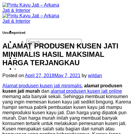
Skip
to
content
Uncategorized
ALAMAT PRODUSEN KUSEN JATI
MINIMALIS HASIL MAKSIMAL
-
HARGA TERJANGKAU
-
Posted on
April 27, 2018
May 7, 2021
by
wildan
Alamat produsen kusen jati minimalis
,
alamat produsen
kusen jati murah
dan
alamat produsen kusen jati online
memang ada banyak sekali. Sehingga membuat konsumen
yang ingin memesan kusen kayu jati sedikit bingung. Karena
hampir semua pabrik pembuatan kusen kayu jati mampu
memproduksi kusen kayu jati. Dan harga yang dipatok pun
murah. Dan harga murah inilah yang membuat banyak
konsumen tertarik untuk melakukan pemesanan kusen jati.
Kusen merupakan salah satu bagian dari rumah atau